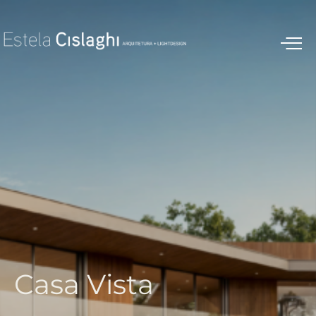
C
a
s
a
V
i
s
t
a