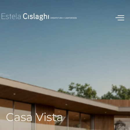
C
a
s
a
V
i
s
t
a