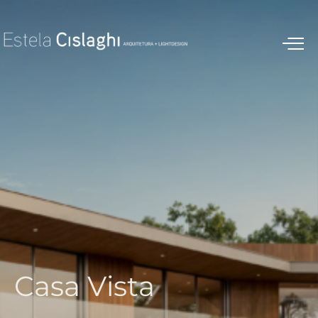
C
a
s
a
V
i
s
t
a