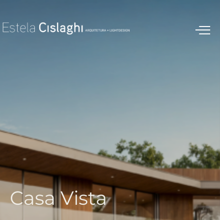
C
a
s
a
V
i
s
t
a