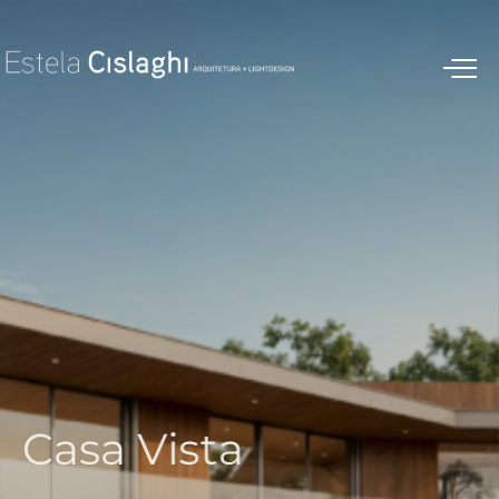
C
a
s
a
V
i
s
t
a