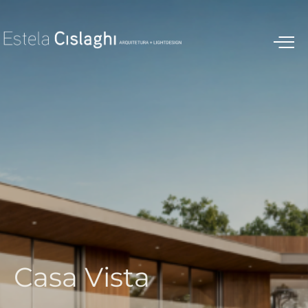
C
a
s
a
V
i
s
t
a