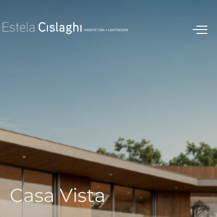
C
a
s
a
V
i
s
t
a