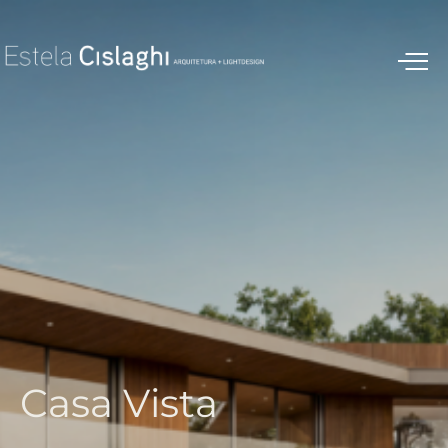
C
a
s
a
V
i
s
t
a