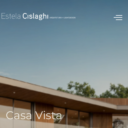
C
a
s
a
V
i
s
t
a