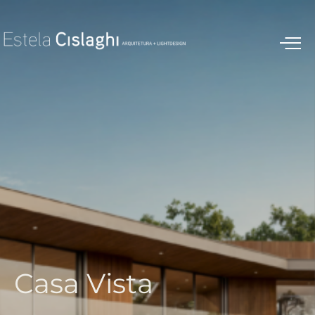
C
a
s
a
V
i
s
t
a