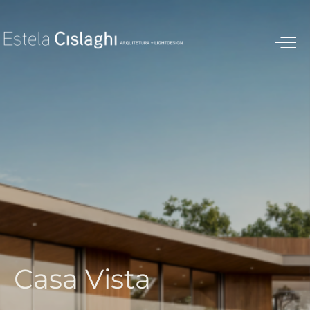
C
a
s
a
V
i
s
t
a