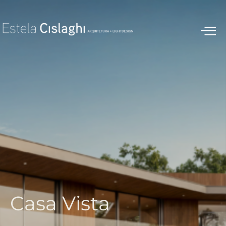
C
a
s
a
V
i
s
t
a