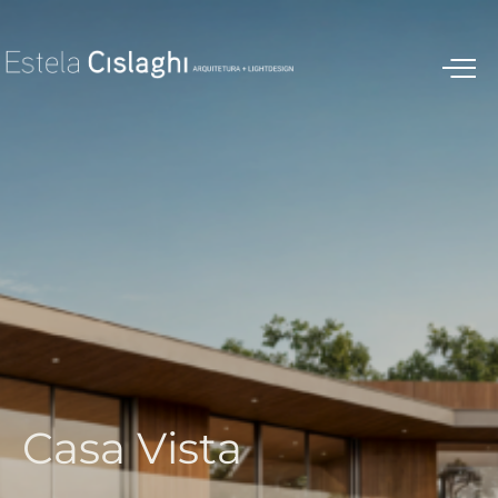
C
a
s
a
V
i
s
t
a