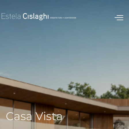
C
a
s
a
V
i
s
t
a