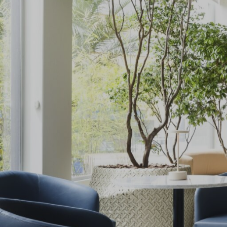
l
e
t
o
H
t
r
A
CONHECER PROJETO