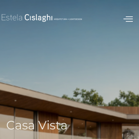
C
a
s
a
V
i
s
t
a