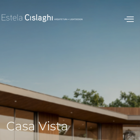
C
a
s
a
V
i
s
t
a