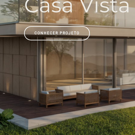
C
a
s
a
V
i
s
t
a
CONHECER PROJETO