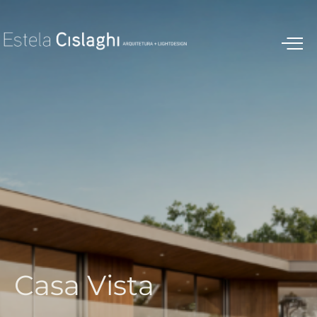
C
a
s
a
V
i
s
t
a