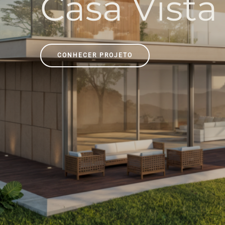
C
a
s
a
V
i
s
t
a
CONHECER PROJETO