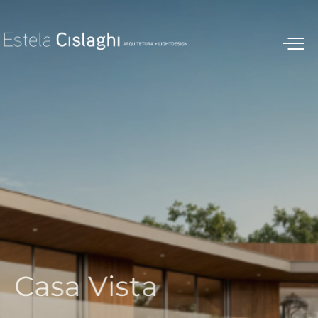
C
a
s
a
V
i
s
t
a