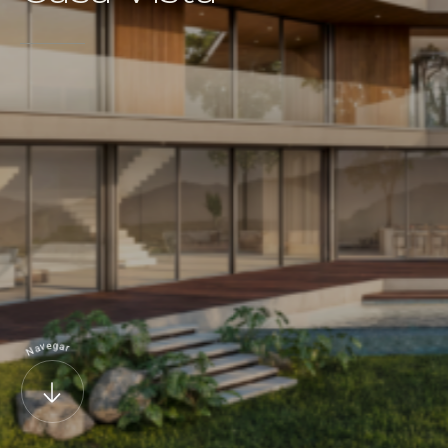
g
e
v
a
a
r
N