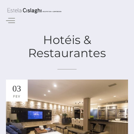
Hotéis
&
Restaurantes
03
FEV