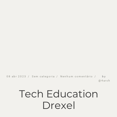
08
abr
2023
Sem
categoria
Nenhum
comentário
by
@4arch
Tech
Education
Drexel