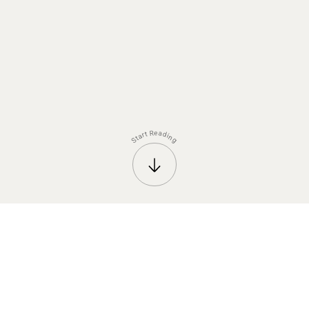
e
R
a
t
d
r
i
a
n
t
S
g